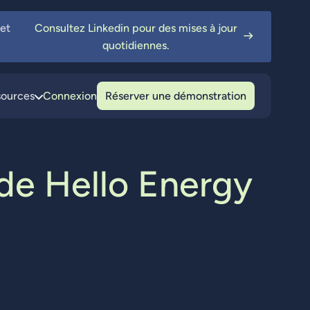
 et
Consultez Linkedin pour des mises à jour
quotidiennes.
sources
Connexion
Réserver une démonstration
d
e
H
e
l
l
o
E
n
e
r
g
y