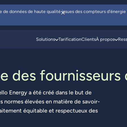
te de données de haute qualité issues des compteurs d'énergie
Solutions
Tarification
Clients
À propos
Res
t
e
d
e
s
f
o
u
r
n
i
s
s
e
u
r
s
llo Energy a été créé dans le but de
es normes élevées en matière de savoir-
traitement équitable et respectueux des