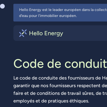
Hello Energy est le leader européen dans la collec
d'eau pour l'immobilier européen.
C
o
d
e
d
e
c
o
n
d
u
i
Le code de conduite des fournisseurs de He
garantir que nos fournisseurs respectent d
faire et de conditions de travail sûres, de 
employés et de pratiques éthiques.