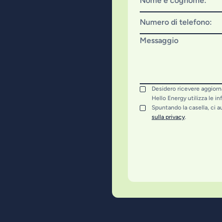
Nome e cognome:
Numero di telefono:
Messaggio
Desidero ricevere aggior
Hello Energy utilizza le i
Spuntando la casella, ci au
sulla privacy
.