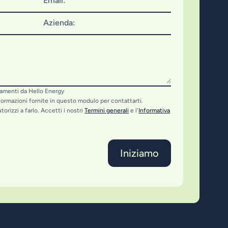
Email:
Azienda:
namenti da Hello Energy
nformazioni fornite in questo modulo per contattarti.
torizzi a farlo. Accetti i nostri
Termini generali
e l'
Informativa