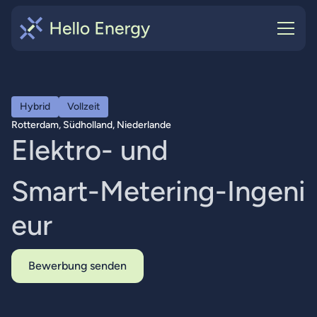
Hybrid
Vollzeit
Rotterdam, Südholland, Niederlande
E
l
e
k
t
r
o
-
u
n
d
S
m
a
r
t
-
M
e
t
e
r
i
n
g
-
I
n
g
e
n
i
e
u
r
Bewerbung senden