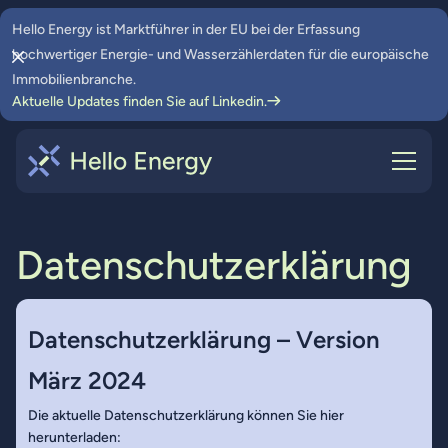
Hello Energy ist Marktführer in der EU bei der Erfassung
hochwertiger Energie- und Wasserzählerdaten für die europäische
Immobilienbranche.
Aktuelle Updates finden Sie auf Linkedin.
D
a
t
e
n
s
c
h
u
t
z
e
r
k
l
ä
r
u
n
g
D
a
t
e
n
s
c
h
u
t
z
e
r
k
l
ä
r
u
n
g
–
V
e
r
s
i
o
n
M
ä
r
z
2
0
2
4
Die aktuelle Datenschutzerklärung können Sie hier
herunterladen: