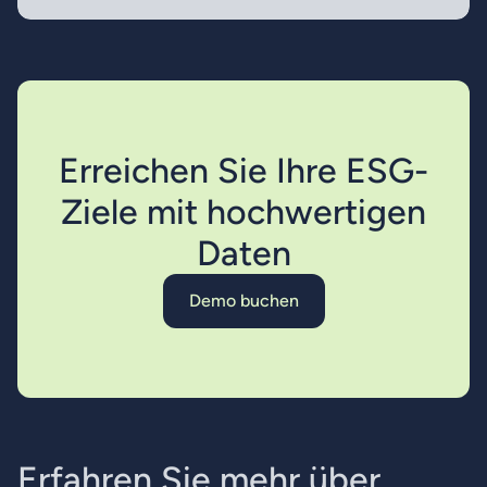
Erreichen Sie Ihre ESG-
Ziele mit hochwertigen
Daten
Demo buchen
Demo buchen
E
r
f
a
h
r
e
n
S
i
e
m
e
h
r
ü
b
e
r