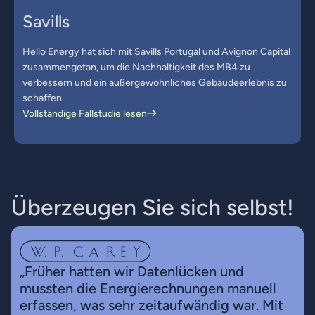
Savills
Hello Energy hat sich mit Savills Portugal und Avignon Capital
zusammengetan, um die Nachhaltigkeit des MB4 zu
verbessern und ein außergewöhnliches Gebäudeerlebnis zu
schaffen.
Vollständige Fallstudie lesen
Ü
b
e
r
z
e
u
g
e
n
S
i
e
s
i
c
h
s
e
l
b
s
t
!
„Früher hatten wir Datenlücken und
mussten die Energierechnungen manuell
erfassen, was sehr zeitaufwändig war. Mit