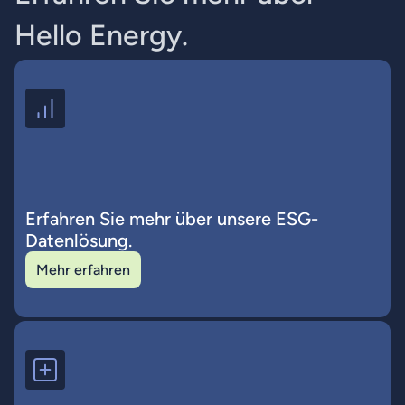
H
e
l
l
o
E
n
e
r
g
y
.
Erfahren Sie mehr über unsere ESG-
Datenlösung.
Mehr erfahren