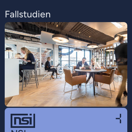
F
a
l
l
s
t
u
d
i
e
n