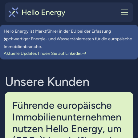
Hello Energy ist Marktführer in der EU bei der Erfassung
hochwertiger Energie- und Wasserzählerdaten für die europäische
Immobilienbranche.
Aktuelle Updates finden Sie auf Linkedin.
U
n
s
e
r
e
K
u
n
d
e
n
Führende europäische
Immobilienunternehmen
nutzen Hello Energy, um