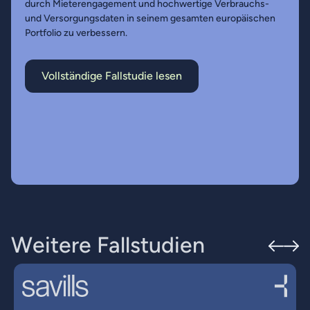
durch Mieterengagement und hochwertige Verbrauchs-
und Versorgungsdaten in seinem gesamten europäischen
Portfolio zu verbessern.
Vollständige Fallstudie lesen
W
e
i
t
e
r
e
F
a
l
l
s
t
u
d
i
e
n